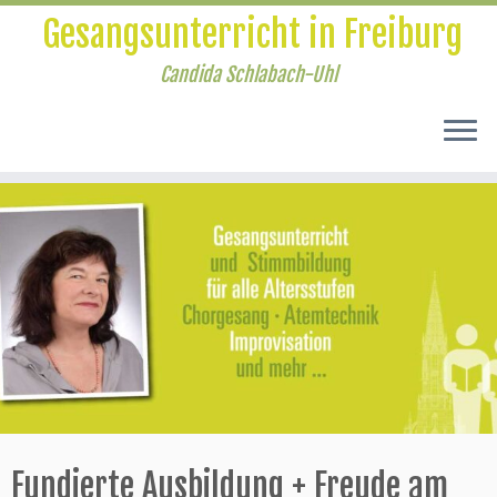
Gesangsunterricht in Freiburg
Candida Schlabach-Uhl
Zum
Inhalt
springen
Fundierte Ausbildung + Freude am